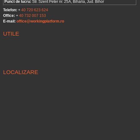
Punct de lucru:
Str. Szent Peter nr. 25A, Biharia, Jud. Bihor
Telefon:
+
40 720 623 624
Office:
+
40 732 007 153
E-mail:
office@workingplatform.ro
UTILE
LOCALIZARE