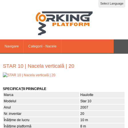
Select Language
Navigare
Categorii - Nacele
STAR 10 | Nacela verticală | 20
SPECIFICAȚII PRINCIPALE
Marca
Haulotte
Modelul
Star 10
Anul
2007
Nr. inventar
20
Înălțime de lucru
10 m
Înălțime platformă
8 m