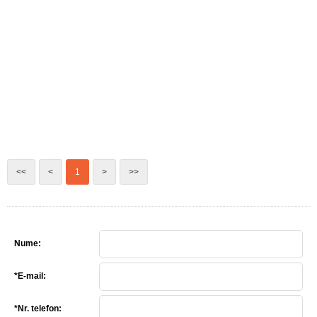
<<
<
1
>
>>
Nume:
*E-mail:
*Nr. telefon: