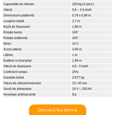
Capacitate de ridicare
200 kg (2 pers.)
Viteză
0.6 – 4.5 km/h
Dimensiune platformă
0,78 x 0,98 m
Lungime totală
2,7 m
Rază de întoarcere
1,88 m
Rotație turela
345°
Rotație platformă
345°
Motor
24 V
Acces lateral
3.00 m
Lățime
1 m
Înalțime cu brat pliat
1,99 m
Viteză de deplasare
0,6 - 5 km/h
Coeficient rampa
25%
Greutate totală
2.677 kg
Viteza de ridicare/coborare
15 / 45 sec
Sursă de alimentare
24 V – 250 Ah
Anvelope antimarcante
Da
Descarcă fișa tehnică