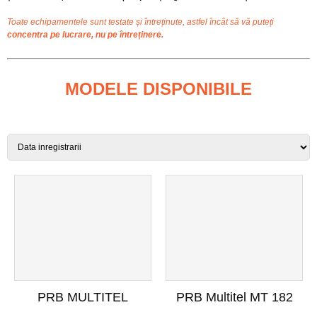
Toate echipamentele sunt testate și întreținute, astfel încât să vă puteți
concentra pe lucrare, nu pe întreținere.
MODELE DISPONIBILE
PRB MULTITEL
PRB Multitel MT 182
MT182AZ | nr. 142
DS | 241