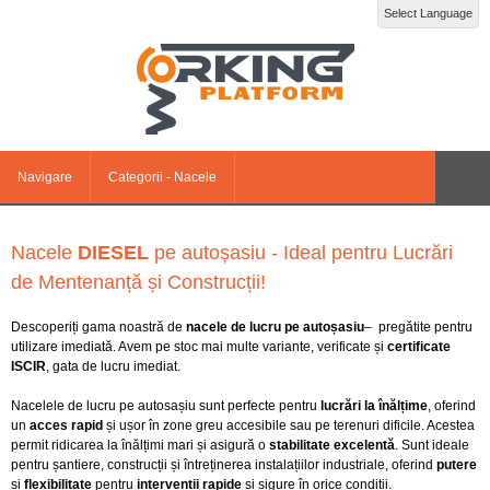
Select Language
Navigare
Categorii - Nacele
Nacele
DIESEL
pe autoșasiu - Ideal pentru Lucrări
de Mentenanță și Construcții!
Descoperiți gama noastră de
nacele de lucru pe autoșasiu
– pregătite pentru
utilizare imediată. Avem pe stoc mai multe variante, verificate și
certificate
ISCIR
, gata de lucru imediat.
Nacelele de lucru pe autosașiu sunt perfecte pentru
lucrări la înălțime
, oferind
un
acces rapid
și ușor în zone greu accesibile sau pe terenuri dificile. Acestea
permit ridicarea la înălțimi mari și asigură o
stabilitate excelentă
. Sunt ideale
pentru șantiere, construcții și întreținerea instalațiilor industriale, oferind
putere
și
flexibilitate
pentru
intervenții rapide
și sigure în orice condiții.