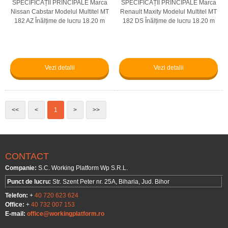
SPECIFICAȚII PRINCIPALE Marca
SPECIFICAȚII PRINCIPALE Marca
Nissan Cabstar Modelul Multitel MT
Renault Maxity Modelul Multitel MT
182 AZ Înălțime de lucru 18.20 m
182 DS Înălțime de lucru 18.20 m
Înălțime platformă 16.20 m
Înălțime platformă 16.20 m
Capacitate de ridicare 200 kg
Capacitate de ridicare 200 kg
Rotația turelei 360° Rota...
Descarcă fișa tehnică Ace...
Vezi detalii
Vezi detalii
<<
<
1
>
>>
CONTACT
Companie:
S.C. Working Platform Wp S.R.L.
Punct de lucru:
Str. Szent Peter nr. 25A, Biharia, Jud. Bihor
Telefon:
+
40 720 623 624
Office:
+
40 732 007 153
E-mail:
office@workingplatform.ro