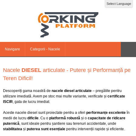
Select Language
Navigare
Categorii - Nacele
Nacele
DIESEL
articulate
- Putere și Performanță pe
Teren Dificil!
Descoperiți gama noastră de
nacele diesel articulate
– pregătite pentru
utilizare imediată. Avem pe stoc mai multe variante, verificate și
certificate
ISCIR
, gata de lucru imediat.
Aceste nacele diesel sunt proiectate pentru a oferi
performanțe excelente
în
medii de lucru
dificile
. Cu o
platformă robustă
și o
capacitate de ridicare
puternică
, sunt ideale pentru șantiere sau terenuri accidentate, unde
stabilitatea
și
puterea sunt esențiale
pentru intervenții rapide și eficiente.