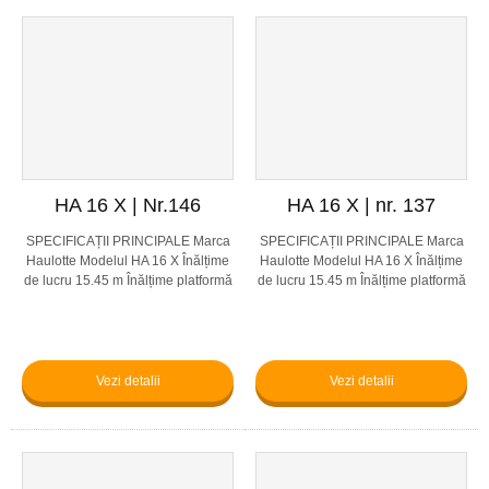
HA 16 X | Nr.146
HA 16 X | nr. 137
SPECIFICAȚII PRINCIPALE Marca
SPECIFICAȚII PRINCIPALE Marca
Haulotte Modelul HA 16 X Înălțime
Haulotte Modelul HA 16 X Înălțime
de lucru 15.45 m Înălțime platformă
de lucru 15.45 m Înălțime platformă
13.45 m Capacitate de ridicare 230
13.45 m Capacitate de ridicare 230
kg Viteză 1.5 / 6 km/h Dimensiune
kg Viteză 1.5 / 6 km/h Dimensiune
platformă 1...
platformă 1...
Vezi detalii
Vezi detalii