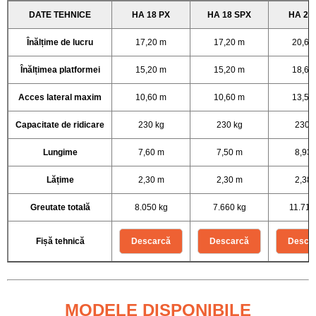
DATE TEHNICE
HA 18 PX
HA 18 SPX
HA 20
Înălțime de lucru
17,20 m
17,20 m
20,65
Înălțimea platformei
15,20 m
15,20 m
18,65
Acces lateral maxim
10,60 m
10,60 m
13,50
Capacitate de ridicare
230 kg
230 kg
230 
Lungime
7,60 m
7,50 m
8,93
Lățime
2,30 m
2,30 m
2,38
Greutate totală
8.050 kg
7.660 kg
11.710
Fișă tehnică
Descarcă
Descarcă
Desca
MODELE DISPONIBILE