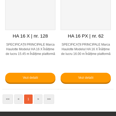
HA 16 X | nr. 128
HA 16 PX | nr. 62
SPECIFICAȚII PRINCIPALE Marca
SPECIFICAȚII PRINCIPALE Marca
Haulotte Modelul HA 16 X Înălțime
Haulotte Modelul HA 16 X Înălțime
de lucru 15.45 m Înălțime platformă
de lucru 16.00 m Înălțime platformă
13.45 m Capacitate de ridicare 230
14.00 m Capacitate de ridicare 230
kg Viteză 1.5 / 6 km/h Dimensiune
kg Viteză 1.5 / 5.5 km/h Dimensiune
platformă 1...
platformă...
Vezi detalii
Vezi detalii
<<
<
1
>
>>