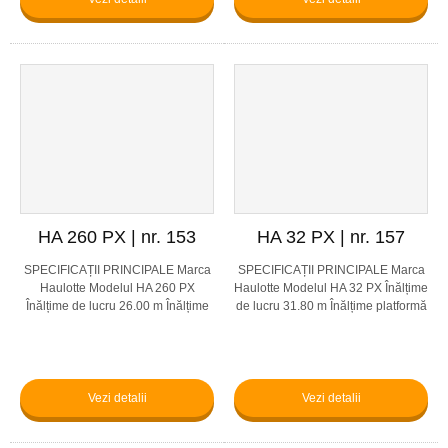
HA 260 PX | nr. 153
HA 32 PX | nr. 157
SPECIFICAȚII PRINCIPALE Marca
SPECIFICAȚII PRINCIPALE Marca
Haulotte Modelul HA 260 PX
Haulotte Modelul HA 32 PX Înălțime
Înălțime de lucru 26.00 m Înălțime
de lucru 31.80 m Înălțime platformă
platformă 24.00 m Capacitate de
29.80 m Capacitate de ridicare 250
ridicare 230 kg Viteză 1.2 – 4.5
kg Viteză 5 km/h Dimensiune
km/h Dimensiune platfor...
platformă 2.44 x...
Vezi detalii
Vezi detalii