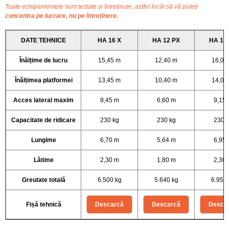
Toate echipamentele sunt testate și întreținute, astfel încât să vă puteți
concentra pe lucrare, nu pe întreținere.
DATE TEHNICE
HA 16 X
HA 12 PX
HA 16
Înălțime de lucru
15,45 m
12,40 m
16,00
Înălțimea platformei
13,45 m
10,40 m
14,00
Acces lateral maxim
8,45 m
6,60 m
9,15
Capacitate de ridicare
230 kg
230 kg
230 
Lungime
6,70 m
5,64 m
6,95
Lătime
2,30 m
1,80 m
2,30
Greutate totală
6.500 kg
5.640 kg
6.950 
Fișă tehnică
Descarcă
Descarcă
Desca