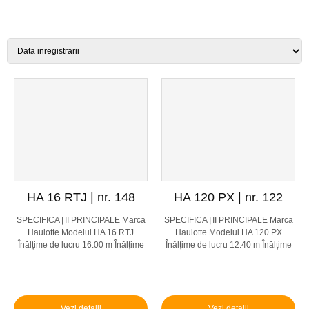
HA 16 RTJ | nr. 148
HA 120 PX | nr. 122
SPECIFICAȚII PRINCIPALE Marca
SPECIFICAȚII PRINCIPALE Marca
Haulotte Modelul HA 16 RTJ
Haulotte Modelul HA 120 PX
Înălțime de lucru 16.00 m Înălțime
Înălțime de lucru 12.40 m Înălțime
platformă 14.00 m Capacitate de
platformă 10.40 m Capacitate de
ridicare 230 kg Viteză 1.5 / 5.5 km/h
ridicare 230 kg Viteză 0.7 - 5 km/h
Dimensiune platfor...
Dimensiune platformă...
Vezi detalii
Vezi detalii