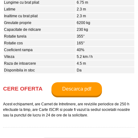
Lungime cu brat pliat
6.75 m
Latime
2.3 m
Inaltime cu brat pliat
2.3 m
Greutate proprie
6200 kg
Capacitate de ridicare
230 kg
Rotatie turela
355°
Rotatie cos
165°
Coeficient rampa
40%
Viteza
5.2 km / h
Raza de intoarcere
4.5 m
Disponibila in stoc
Da
CERE OFERTA
Descarca pdf
Acest echipament, are Carnet de Intretinere, are reviziile periodice de 250 h
efectuate la timp, are Carte ISCIR si poate fi vazut la sediul societatii noastre
sau la punctul de lucru in 24 de ore de la solicitare.