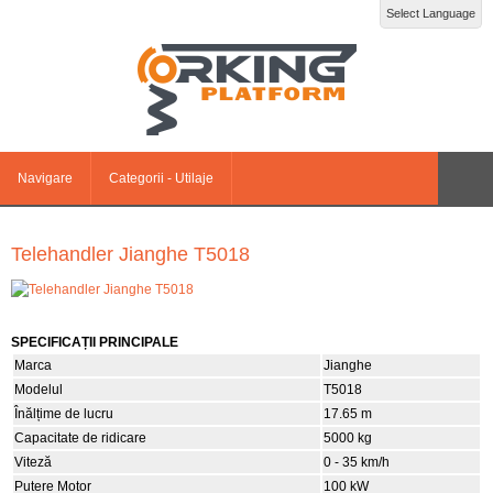
Select Language
Navigare
Categorii - Utilaje
Telehandler Jianghe T5018
SPECIFICAȚII PRINCIPALE
Marca
Jianghe
Modelul
T5018
Înălțime de lucru
17.65 m
Capacitate de ridicare
5000 kg
Viteză
0 - 35 km/h
Putere Motor
100 kW