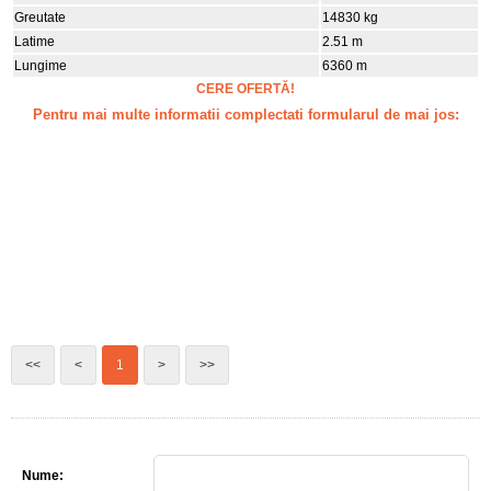
Greutate
14830 kg
Latime
2.51 m
Lungime
6360 m
CERE OFERTĂ!
Pentru mai multe informatii complectati formularul de mai jos:
<<
<
1
>
>>
Nume: