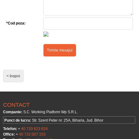
*Cod poza:
< Inapoi
CONTACT
Companie:
S.C. Working Platform Wp S.R.L.
Punct de lucru:
Str. Szent Peter nr. 25A, Biharia, Jud. Bihor
Telefon:
+
40 720 623 624
Office:
+
40 732 007 153