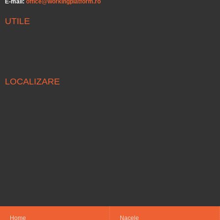
E-mail:
office@workingplatform.ro
UTILE
LOCALIZARE
Home
Nacele