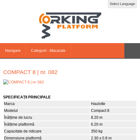
Select Language
Navigare
Categorii - Macarale
COMPACT 8 | nr. 082
SPECIFICAȚII PRINCIPALE
Marca
Haulotte
Modelul
Compact 8
Înălțime de lucru
8.20 m
Înălțime platformă
6.20 m
Capacitate de ridicare
350 kg
Dimensiune platformă
2.30 x 0.8 m