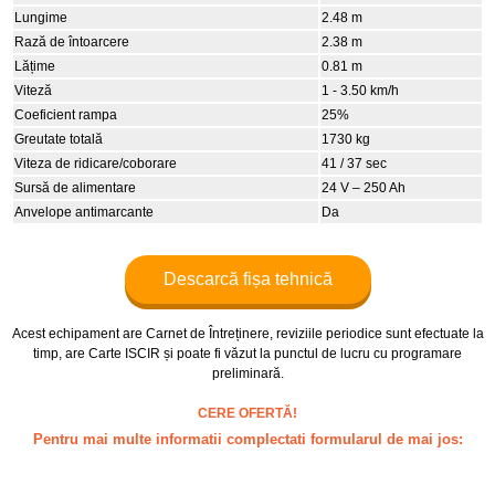
Lungime
2.48 m
Rază de întoarcere
2.38 m
Lățime
0.81 m
Viteză
1 - 3.50 km/h
Coeficient rampa
25%
Greutate totală
1730 kg
Viteza de ridicare/coborare
41 / 37 sec
Sursă de alimentare
24 V – 250 Ah
Anvelope antimarcante
Da
Descarcă fișa tehnică
Acest echipament are Carnet de Întreținere, reviziile periodice sunt efectuate la
timp, are Carte ISCIR și poate fi văzut la punctul de lucru cu programare
preliminară.
CERE OFERTĂ!
Pentru mai multe informatii complectati formularul de mai jos: